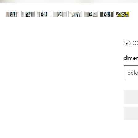
50,0
dimen
n
Séle