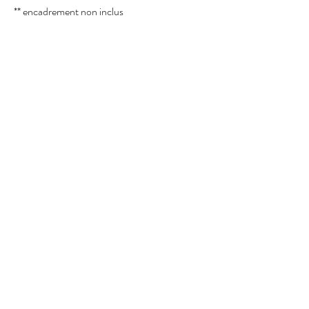
** encadrement non inclus
© 2023 Linda Vachon