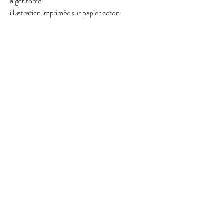
algorithme
illustration imprimée sur papier coton
** encadrement non inclus
© 2023 Linda Vachon